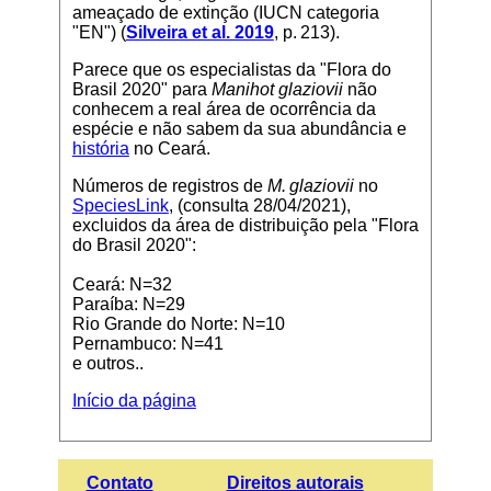
ameaçado de extinção (IUCN categoria
"EN") (
Silveira et al. 2019
, p. 213).
Parece que os especialistas da "Flora do
Brasil 2020" para
Manihot glaziovii
não
conhecem a real área de ocorrência da
espécie e não sabem da sua abundância e
história
no Ceará.
Números de registros de
M. glaziovii
no
SpeciesLink
, (consulta 28/04/2021),
excluidos da área de distribuição pela "Flora
do Brasil 2020":
Ceará: N=32
Paraíba: N=29
Rio Grande do Norte: N=10
Pernambuco: N=41
e outros..
Início da página
Contato
Direitos autorais