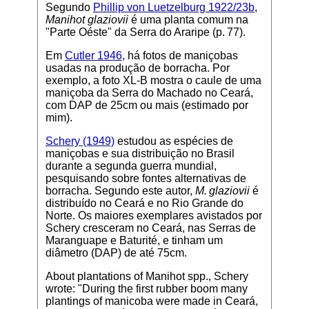
Segundo
Phillip von Luetzelburg 1922/23b
,
Manihot glaziovii
é uma planta comum na
"Parte Oéste" da Serra do Araripe (p. 77).
Em
Cutler 1946
, há fotos de maniçobas
usadas na produção de borracha. Por
exemplo, a foto XL-B mostra o caule de uma
maniçoba da Serra do Machado no Ceará,
com DAP de 25cm ou mais (estimado por
mim).
Schery (1949)
estudou as espécies de
maniçobas e sua distribuição no Brasil
durante a segunda guerra mundial,
pesquisando sobre fontes alternativas de
borracha. Segundo este autor,
M. glaziovii
é
distribuído no Ceará e no Rio Grande do
Norte. Os maiores exemplares avistados por
Schery cresceram no Ceará, nas Serras de
Maranguape e Baturité, e tinham um
diâmetro (DAP) de até 75cm.
About plantations of Manihot spp., Schery
wrote: "During the first rubber boom many
plantings of manicoba were made in Ceará,