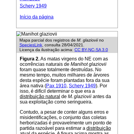
Schery 1949
Início da página
Mapa parcial dos registros de
M. glaziovii
no
SpeciesLink
, consulta 28/04/2021.
Licença da ilustração acima:
CC BY-NC-SA 3.0
Figura 2.
As matas virgens do NE com as
ocorrências naturais de
Manihot glaziovii
foram quase totalmente destruídas. No
mesmo tempo, muitos milhares de árvores
desta espécie foram plantadas fora da sua
área nativa (
Pax 1910
,
Schery 1949
). Por
isso, é difícil determinar o que era a
distribuição natural
de
M. glaziovii
antes da
sua exploitação como seringueira.
Contudo, a pesar de conter alguns erros e
misidentificações, o conjunto das coletas
herborizadas é provavelmente um ponto de
partida razoável para estimar a
distribuição
atual
da espécie. A figura acima mostra as