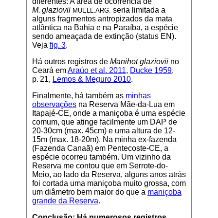
diferentes: A área de ocorrência de
M. glaziovii
seria limitada a
MUELL.ARG.
alguns fragmentos antropizados da mata
atlântica na Bahia e na Paraíba, a espécie
sendo ameaçada de extinção (status EN).
Veja
fig. 3
.
Há outros registros de
Manihot glaziovii
no
Ceará em
Araúo et al. 2011
,
Ducke 1959
,
p. 21,
Lemos & Meguro 2010
.
Finalmente, há também as
minhas
observações
na Reserva Mãe-da-Lua em
Itapajé-CE, onde a maniçoba é uma espécie
comum, que atinge facilmente um DAP de
20-30cm (max. 45cm) e uma altura de 12-
15m (max. 18-20m). Na minha ex-fazenda
(Fazenda Canaã) em Pentecoste-CE, a
espécie ocorreu também. Um vizinho da
Reserva me contou que em Serrote-do-
Meio, ao lado da Reserva, alguns anos atrás
foi cortada uma maniçoba muito grossa, com
um diâmetro bem maior do que a
maniçoba
grande da Reserva
.
Conclusão: Há numerosos registros