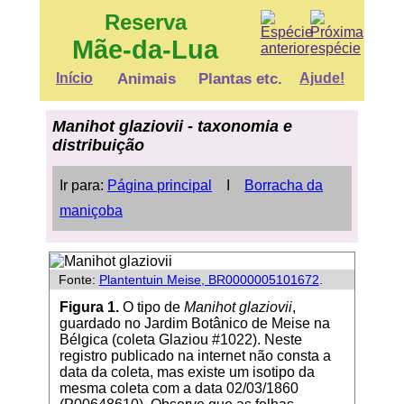
Reserva
Mãe-da-Lua
Início
Animais
Plantas etc.
Ajude!
Manihot glaziovii - taxonomia e
distribuição
Ir para:
Página principal
Ι
Borracha da
maniçoba
Fonte:
Plantentuin Meise, BR0000005101672
.
Figura 1.
O tipo de
Manihot glaziovii
,
guardado no Jardim Botânico de Meise na
Bélgica (coleta Glaziou #1022). Neste
registro publicado na internet não consta a
data da coleta, mas existe um isotipo da
mesma coleta com a data 02/03/1860