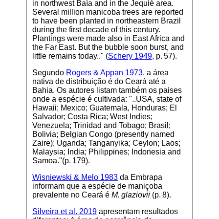
in northwest Baía and in the Jequié area.
Several million manicoba trees are reported
to have been planted in northeastern Brazil
during the first decade of this century.
Plantings were made also in East Africa and
the Far East. But the bubble soon burst, and
little remains today.." (
Schery 1949
, p. 57).
Segundo
Rogers & Appan 1973
, a área
nativa de distribuição é do Ceará até a
Bahia. Os autores listam também os paises
onde a espécie é cultivada: "..USA, state of
Hawaii; Mexico; Guatemala, Honduras; El
Salvador; Costa Rica; West Indies;
Venezuela; Trinidad and Tobago; Brasil;
Bolivia; Belgian Congo (presently named
Zaire); Uganda; Tanganyika; Ceylon; Laos;
Malaysia; India; Philippines; Indonesia and
Samoa."(p. 179).
Wisniewski & Melo 1983
da Embrapa
informam que a espécie de maniçoba
prevalente no Ceará é
M. glaziovii
(p. 8).
Silveira et al. 2019
apresentam resultados