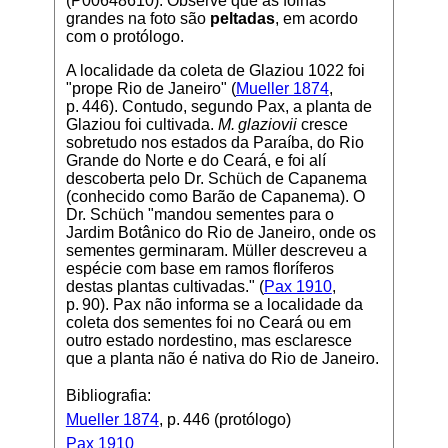
(P00648610). Observe que as folhas
grandes na foto são
peltadas
, em acordo
com o protólogo.
A localidade da coleta de Glaziou 1022 foi
"prope Rio de Janeiro" (
Mueller 1874
,
p. 446). Contudo, segundo Pax, a planta de
Glaziou foi cultivada.
M. glaziovii
cresce
sobretudo nos estados da Paraíba, do Rio
Grande do Norte e do Ceará, e foi alí
descoberta pelo Dr. Schüch de Capanema
(conhecido como Barão de Capanema). O
Dr. Schüch "mandou sementes para o
Jardim Botânico do Rio de Janeiro, onde os
sementes germinaram. Müller descreveu a
espécie com base em ramos floríferos
destas plantas cultivadas." (
Pax 1910
,
p. 90). Pax não informa se a localidade da
coleta dos sementes foi no Ceará ou em
outro estado nordestino, mas esclaresce
que a planta não é nativa do Rio de Janeiro.
Bibliografia:
Mueller 1874
, p. 446 (protólogo)
Pax 1910