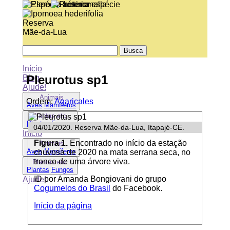
Reserva
Mãe-da-Lua
Início
Pleurotus sp1
Blog
Ajude!
Animais
Ordem:
Agaricales
Aves
Mamíferos
Plantas etc.
Plantas
Fungos
04/01/2020. Reserva Mãe-da-Lua, Itapajé-CE.
Início
Figura 1.
Encontrado no início da estação
Animais
Aves
Mamíferos
chuvosa de 2020 na mata serrana seca, no
tronco de uma árvore viva.
Plantas etc.
Plantas
Fungos
ID por Amanda Bongiovani do grupo
Ajude!
Cogumelos do Brasil
do Facebook.
Início da página