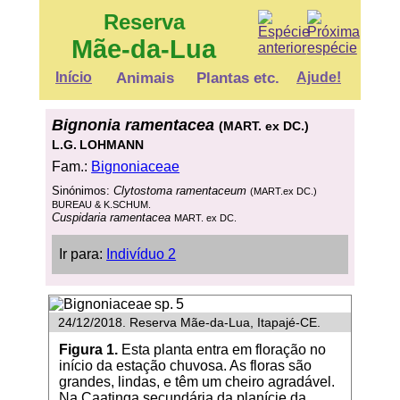
Reserva
Mãe-da-Lua
Início
Animais
Plantas etc.
Ajude!
Bignonia ramentacea
(MART. ex DC.)
L.G. LOHMANN
Fam.:
Bignoniaceae
Sinónimos:
Clytostoma ramentaceum
(MART.ex DC.)
BUREAU & K.SCHUM.
Cuspidaria ramentacea
MART. ex DC.
Ir para:
Indivíduo 2
24/12/2018. Reserva Mãe-da-Lua, Itapajé-CE.
Figura 1.
Esta planta entra em floração no
início da estação chuvosa. As floras são
grandes, lindas, e têm um cheiro agradável.
Na Caatinga secundária da planície da