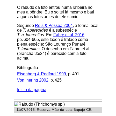
O rabudo da foto entrou numa ratoeira no
meu alpêndre. Eu o soltei lá mesmo e bati
algumas fotos antes de ele sumir.
Segundo
Reis & Pessoa 2004
, a forma local
de
T. apereoides
é a subespécie
T. a. laurentius
. Em
Fabre et al. 2016
,
pp. 604-605, este taxon é tratado como
plena espécie: São Lourenço Punaré
T. laurentius
. O desenho em Fabre et al.
(prancha 35/24) é parecido com a foto
acima.
Bibliografia:
Eisenberg & Redford 1999
, p. 491
Von Ihering 2002
, p. 425
Início da página
11/07/2016. Reserva Mãe-da-Lua, Itapajé-CE.