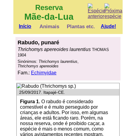
Reserva
Mãe-da-Lua
Início
Animais
Plantas etc.
Ajude!
Rabudo, punaré
Thrichomys apereoides laurentius
THOMAS
1904
Sinónimos:
Thrichomys laurentius
,
Thrichomys apereoides
Fam.:
Echimyidae
25/09/2017. Itapajé-CE.
Figura 1.
O rabudo é considerado
comestível e é muito perseguido por
crianças e adultos. Por isso, em algumas
áreas, ele está ficando raro. Porém, na
nossa reserva, onde é proibido caçar, a
espécie é mais o menos comum, como
vários avistamentos recentes mostram.