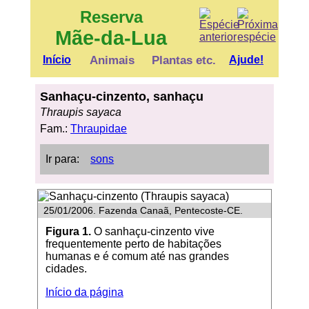
Reserva
Mãe-da-Lua
Início
Animais
Plantas etc.
Ajude!
Sanhaçu-cinzento, sanhaçu
Thraupis sayaca
Fam.:
Thraupidae
Ir para:
sons
25/01/2006. Fazenda Canaã, Pentecoste-CE.
Figura 1.
O sanhaçu-cinzento vive
frequentemente perto de habitações
humanas e é comum até nas grandes
cidades.
Início da página