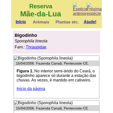
Reserva
Mãe-da-Lua
Início
Animais
Plantas etc.
Ajude!
Bigodinho
Sporophila lineola
Fam.:
Thraupidae
15/04/2006. Fazenda Canaã, Pentecoste-CE.
Figura 1.
No interior semi-árido do Ceará, o
bigodinho aparece só durante a estação das
chuvas. As vezes, é mantido em cativeiro.
Início da página
15/04/2006. Fazenda Canaã, Pentecoste-CE.