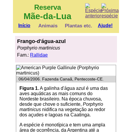
Reserva
Mãe-da-Lua
Início
Animais
Plantas etc.
Ajude!
Frango-d'água-azul
Porphyrio martinicus
Fam.:
Rallidae
06/04/2006. Fazenda Canaã, Pentecoste-CE.
Figura 1.
A galinha d'água azul é uma das
aves aquáticas as mais comuns do
Nordeste brasileiro. Na época chuvosa,
desde que chove o suficiente,
Porphyrio
martinicus
nidifica na vegetação ao redor
dos açudes e lagoas na Caatinga.
A espécie é monotípica e tem uma ampla
área de ocorrência, da Argentina até a