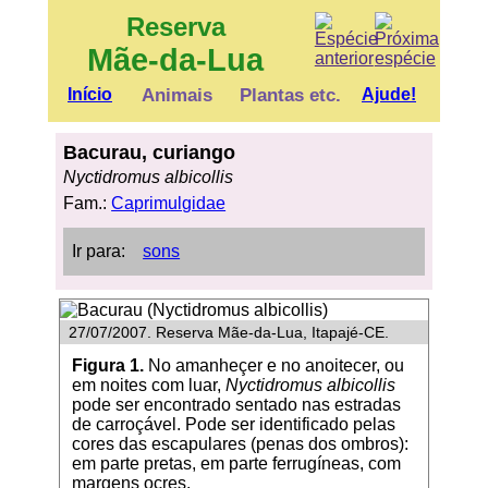
Reserva
Mãe-da-Lua
Início
Animais
Plantas etc.
Ajude!
Bacurau, curiango
Nyctidromus albicollis
Fam.:
Caprimulgidae
Ir para:
sons
27/07/2007. Reserva Mãe-da-Lua, Itapajé-CE.
Figura 1.
No amanheçer e no anoitecer, ou
em noites com luar,
Nyctidromus albicollis
pode ser encontrado sentado nas estradas
de carroçável. Pode ser identificado pelas
cores das escapulares (penas dos ombros):
em parte pretas, em parte ferrugíneas, com
margens ocres.