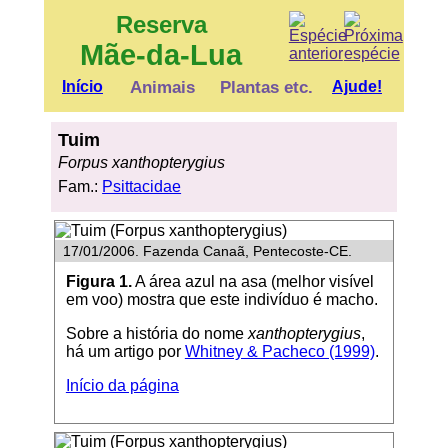
Reserva
Mãe-da-Lua
Início
Animais
Plantas etc.
Ajude!
Tuim
Forpus xanthopterygius
Fam.:
Psittacidae
17/01/2006. Fazenda Canaã, Pentecoste-CE.
Figura 1.
A área azul na asa (melhor visível
em voo) mostra que este indivíduo é macho.
Sobre a história do nome
xanthopterygius
,
há um artigo por
Whitney & Pacheco (1999)
.
Início da página