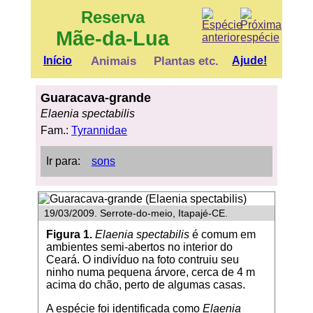
Reserva
Mãe-da-Lua
Início
Animais
Plantas etc.
Ajude!
Guaracava-grande
Elaenia spectabilis
Fam.:
Tyrannidae
Ir para:
sons
19/03/2009. Serrote-do-meio, Itapajé-CE.
Figura 1.
Elaenia spectabilis
é comum em
ambientes semi-abertos no interior do
Ceará. O indivíduo na foto contruiu seu
ninho numa pequena árvore, cerca de 4 m
acima do chão, perto de algumas casas.
A espécie foi identificada como
Elaenia