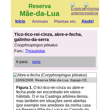
Reserva
Mãe-da-Lua
Início
Animais
Plantas etc.
Ajude!
Tico-tico-rei-cinza, abre-e-fecha,
galinho-da-serra
Coryphospingus pileatus
Fam.:
Thraupidae
Ir para:
sons
10/06/2008. Reserva Mãe-da-Lua, Itapajé-CE.
Figura 1.
O tici-tico-rei-cinza ou abre-e-
fecha pode ser encontrado em vários
hábitats. O vi na Caatinga arbórea densa,
mas também em situações semi-abertas
(por exemplo nos arredores da minha casa
na Reserva Mãe-da-Lua) e no Cerrado do