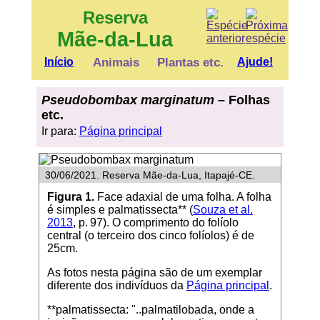
Reserva
Mãe-da-Lua
Início
Animais
Plantas etc.
Ajude!
Pseudobombax marginatum
– Folhas
etc.
Ir para:
Página principal
30/06/2021. Reserva Mãe-da-Lua, Itapajé-CE.
Figura 1.
Face adaxial de uma folha. A folha
é simples e palmatissecta** (
Souza et al.
2013
, p. 97). O comprimento do folíolo
central (o terceiro dos cinco folíolos) é de
25cm.
As fotos nesta página são de um exemplar
diferente dos indivíduos da
Página principal
.
**palmatissecta: "..palmatilobada, onde a