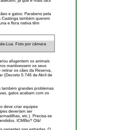
adecem, já que é mais facil
cães e gatos: Parabens pela
 da Caatinga também querem
una e flora nativa têm
da-Lua. Foto por câmara
e/ou afugentem os animais
rros mantivessem os seus
e retirar os cães da Reserva,
r (Decreto 5.746 de Abril de
os também grandes problemas
rvas, gatos acabam com os
.
o deve criar equipes
ipes deveriam ser
rmadilhas, etc.). Precisa-se
endidos. ICMBio? Olá!
is vagantes nas estradas. O