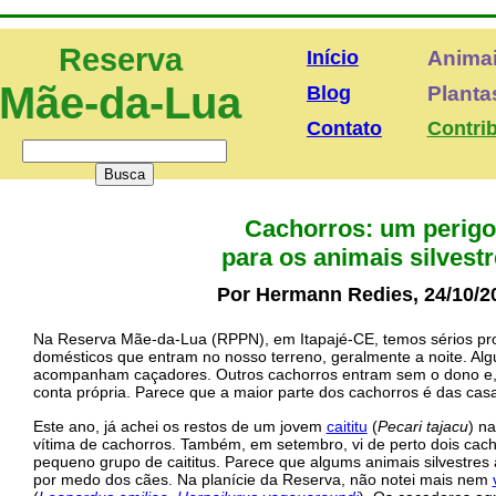
Reserva
Início
Anima
Mãe-da-Lua
Blog
Plantas
Contato
Contri
Cachorros: um perig
para os animais silvest
Por Hermann Redies, 24/10/2
Na Reserva Mãe-da-Lua (RPPN), em Itapajé-CE, temos sérios p
domésticos que entram no nosso terreno, geralmente a noite. Alg
acompanham caçadores. Outros cachorros entram sem o dono e,
conta própria. Parece que a maior parte dos cachorros é das casa
Este ano, já achei os restos de um jovem
caititu
(
Pecari tajacu
) na
vítima de cachorros. Também, em setembro, vi de perto dois cac
pequeno grupo de caititus. Parece que algums animais silvestr
por medo dos cães. Na planície da Reserva, não notei mais nem