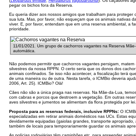
(
Leopardus emiliae
,
Herpailurus yagouaroundi
). Os caçadores agr
pegar os bichos fora da Reserva.
Eu queria dizer aos nossos amigos que trabalham para proteger 
sua luta. Mas, por favor, não esqueçam que os animais nativas
viver. E, por favor, entendam que em uma reserva ambiental, a fa
prioridade.
11/01/2021. Um grupo de cachorros vagantes na Reserva Mãe-
automática.
Não podemos permitir que cachorros vagantes persigam, matem 
silvestres da nossa RPPN. O certo seria que os donos dos cacho
animais confinados. Se isso não acontecer, a fiscalização terá qu
de uma maneira ou de outra. Nesta tarefa, o ICMBio deveria ajuda
2006, Art. 25). ICMBio? Olá!
Cães não são a única praga nas reservas. Na Mãe-da-Lua, tem
com cabras e porcos que destroem a vegetação. Em outras rese
aves silvestres e jumentos se alimentam da flora protegida por lei
Proposta para as reservas federais, inclusive RPPNs:
O ICMBi
especializadas em retirar animais domésticos nas UCs. Estas equ
devidamente equipadas (gaiolas grandes, transporte apropriado, a
também de locais para temporariamente guardar os animais apre
As polícias rodoviárias têm caminhões etc. para apreender anima