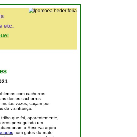
is
 etc.
bue!
o
res
021
roblemas com cachorros
uns destes cachorros
 muitas vezes, caçam por
s da vizinhança.
 trilha que foi, aparentemente,
horros perseguindo um
es abandonam a Reserva agora
veados
nem gatos-do-mato